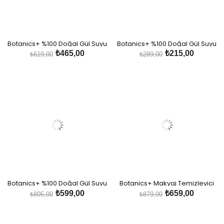
Botanics+ %100 Doğal Gül Suyu
Botanics+ %100 Doğal Gül Suyu
Spreyi
₺465,00
₺215,00
₺619,00
₺289,00
Botanics+ %100 Doğal Gül Suyu
Botanics+ Makyaj Temizleyici
Büyük Boy
Misel Su - Gül Özleri
₺599,00
₺659,00
₺805,00
₺879,00