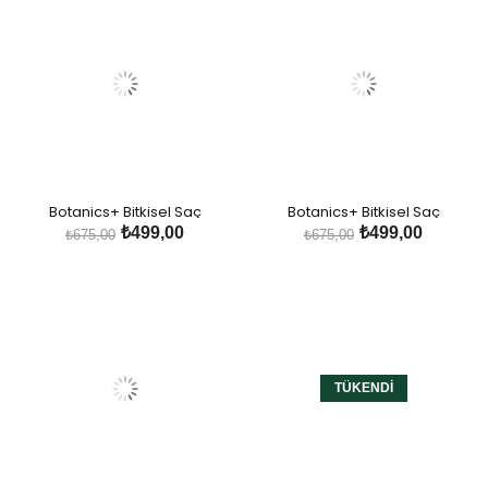
Botanics+ Bitkisel Saç
Botanics+ Bitkisel Saç
Şekillendirici Saç Köpüğü
Şekillendirici Saç Köpüğü Orta-
₺499,00
₺499,00
₺675,00
₺675,00
Yumuşak-Orta Tutuş
Sert Tutuş
TÜKENDI