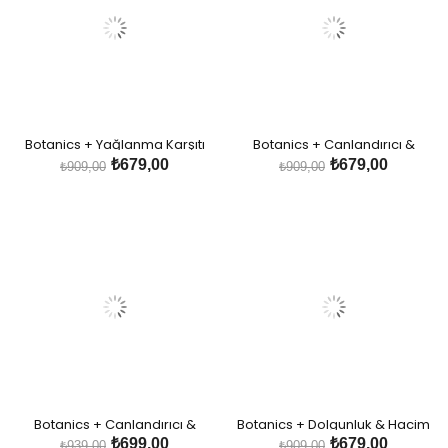
Botanics + Yağlanma Karşıtı
Botanics + Canlandırıcı &
Bakım - Isırgan Otu ve Salisilik
Besleyici Bakım - 10 Bitki Özü ve
₺679,00
₺679,00
₺909,00
₺909,00
Asit İçeren Bitkisel Şampuan
Biotin İçeren Bitkisel Şampuan
Botanics + Canlandırıcı &
Botanics + Dolgunluk & Hacim
Besleyici Bakım- 10 Bitki Özü ve
Veren Bakım - Arnika ve Bitkisel
₺699,00
₺679,00
₺939,00
₺909,00