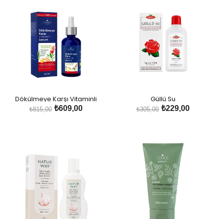
Dökülmeye Karşı Vitaminli
Güllü Su
Serum
₺609,00
₺229,00
₺815,00
₺305,00