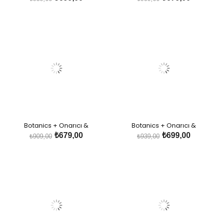
Biotin İçeren Bitkisel Saç Kremi
Keratin İçeren Bitkisel Şampuan
Botanics + Onarıcı &
Botanics + Onarıcı &
Güçlendirici Bakım- Bal Kabağı
Güçlendirici Bakım - Bal Kabağı
₺679,00
₺699,00
₺909,00
₺939,00
ve Bitkisel Keratin İçeren Bitkisel
ve Bitkisel Keratin İçeren Bitkisel
Şampuan
Saç Kremi