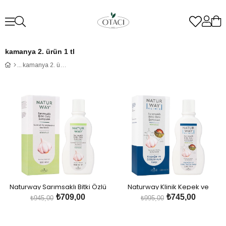
kamanya 2. ürün 1 tl
kamanya 2. ürün 1 tl
Naturway Sarımsaklı Bitki Özlü
Naturway Klinik Kepek ve
Şampuan
Dökülme Karşıtı Sarımsaklı
₺709,00
₺745,00
₺945,00
₺995,00
Şampuan