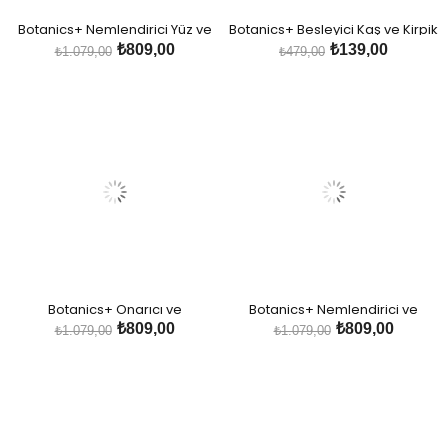
Botanics+ Nemlendirici Yüz ve
Botanics+ Besleyici Kaş ve Kirpik
Boyun Kremi - Gül Özleri , E
Serumu-Gül Suyu ve Provitamin
₺809,00
₺139,00
₺1.079,00
₺479,00
Vitamini ve Hyalüronik Asit
B5
Botanics+ Onarıcı ve
Botanics+ Nemlendirici ve
Güçlendirici Bitkisel Saç Bakım
Canlandırıcı Bitkisel Saç Bakım
₺809,00
₺809,00
₺1.079,00
₺1.079,00
Maskesi
Maskesi