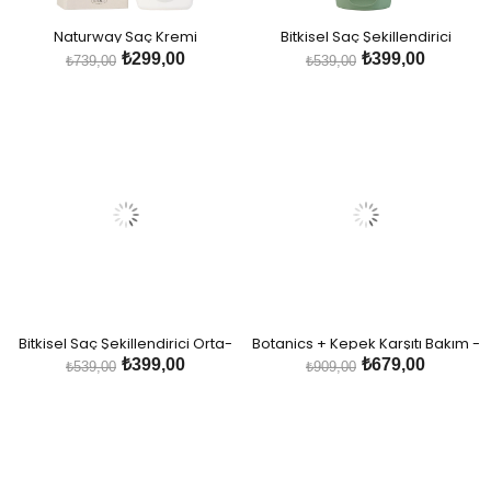
Naturway Saç Kremi
Bitkisel Saç Şekillendirici
Yumuşak- Orta Tutuş
₺299,00
₺399,00
₺739,00
₺539,00
Bitkisel Saç Şekillendirici Orta-
Botanics + Kepek Karşıtı Bakım -
Sert Tutuş
Duvar Sarmaşığı ve Çinko
₺399,00
₺679,00
₺539,00
₺909,00
İçeren Bitkisel Şampuan