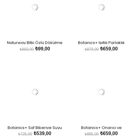
Naturway Bitki Özlü Dökülme
Botanics+ Işıltılı Parlaklık
Karşıtı Saç Bakım Serumu
Sağlayan Bitkisel Saç Bakım
₺99,00
₺659,00
₺869,00
₺879,00
Yağı
Botanics+ Saf Biberiye Suyu
Botanics+ Onarıcı ve
Tonik
Güçlendirici Bitkisel Saç Bakım
₺539,00
₺659,00
₺725,00
₺885,00