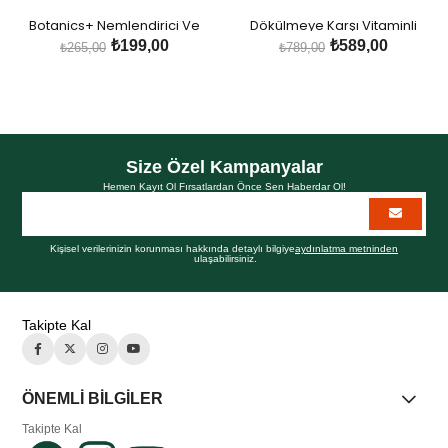
Botanics+ Nemlendirici Ve
Dökülmeye Karşı Vitaminli
Besleyici Dudak Bakım Kremi -
Bitkisel Şampuan
₺199,00
₺589,00
₺265,00
₺789,00
Gül Özleri ve Hyalüronik Asit
Size Özel Kampanyalar
Hemen Kayıt Ol Fırsatlardan Önce Sen Haberdar Ol!
Kişisel verilerinizin korunması hakkında detaylı bilgiye
aydınlatma metninden
ulaşabilirsiniz.
Takipte Kal
ÖNEMLİ BİLGİLER
Takipte Kal