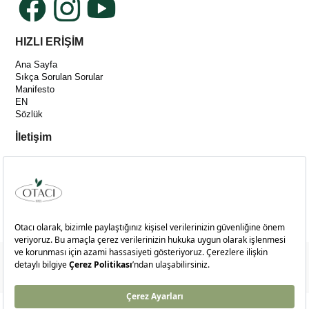
HIZLI ERİŞİM
Ana Sayfa
Sıkça Sorulan Sorular
Manifesto
EN
Sözlük
İletişim
Destek: +90 212 481 30 50
[email protected]
Adres :
Merkez Mah. Bağlar Cad. No:14C İç Kapı No:4 Kağıthane-İSTANBUL