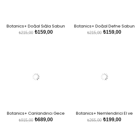
Botanics+ Doğal Sığla Sabun
Botanics+ Doğal Defne Sabun
₺159,00
₺159,00
₺215,00
₺215,00
Botanics+ Canlandırıcı Gece
Botanics+ Nemlendirici El ve
Bakım Maskesi
Vücut Bakım Kremi - Gül Özleri
₺689,00
₺199,00
₺915,00
₺265,00
ve Hyalüronik Asit