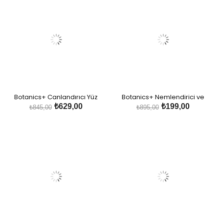
Botanics+ Canlandırıcı Yüz
Botanics+ Nemlendirici ve
Temizleme Köpüğü - Gül, Aloe
Aydınlatıcı Yüz Bakım Serumu -
₺629,00
₺199,00
₺845,00
₺895,00
Vera ve Hyalüronik Asit
Gül Özleri ve Hyalüronik Asit