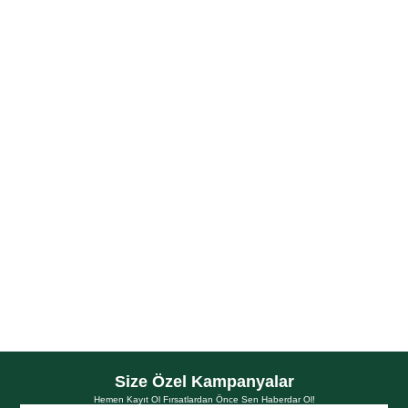
50
ml.
Otacı Dökülmeye Karşı Vitaminli Serum, bileşimindeki biberiye, at
kuyruğu özü, üzüm çekirdeği, adaçayı ve buğday proteini saçları kökten
uca güçlendirerek dökülmenin giderilmesine yardımcı olur. Vitamin B5,
B3 ve Biotin ile saçlarınızı nemlendirir, güçlendirir, besler, parlak ve
sağlıklı görünmesini sağlar. Dökülmenin giderilmesine destek olur,
sağlamlaştırır ve sıklaştırır.
Azalt
Artır
Size Özel Kampanyalar
Hemen Kayıt Ol Fırsatlardan Önce Sen Haberdar Ol!