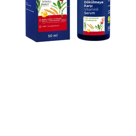
Dökülmeye Karşı Vitaminli Serum
₺815,00
₺609,00
Dökülme Karşıtı