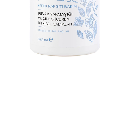
Botanics + Kepek Karşıtı Bakım - Duvar
Sarmaşığı ve Çinko İçeren Bitkisel Şampuan
₺909,00
₺679,00