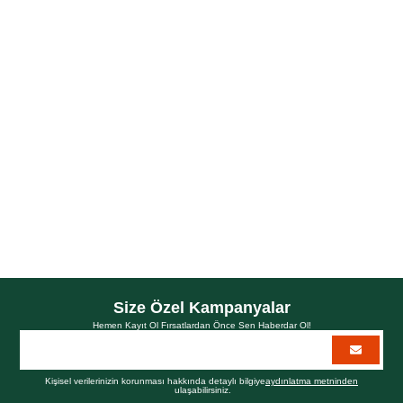
içeren bitkisel formülüyle saç derisinin yağ
Duvar sarmaşığı ve Çinko
dengesini düzenler, kepek oluşumunu önlemeye ve saç
dökülmesini azaltmaya yardımcı olur. 25 kişi ile yapılan 10 haftalık
Kullanıcı testleri sonucunda; kullananların
%100'ü düzenli kullanımda
söyledi,
yeni kepek oluşumunu engellediğini
%84'ü ise var olan kepek
belirtti.
görünümünde gözle görünür azalma
Azalt
Artır
Size Özel Kampanyalar
Hemen Kayıt Ol Fırsatlardan Önce Sen Haberdar Ol!
Kişisel verilerinizin korunması hakkında detaylı bilgiye
aydınlatma metninden
ulaşabilirsiniz.