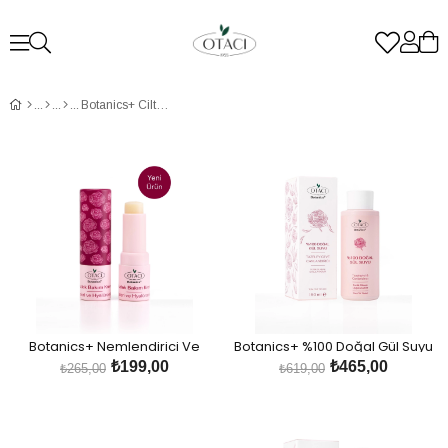
Botanics+ Cilt Bakım Serisi
Botanics+ Nemlendirici Ve
Botanics+ %100 Doğal Gül Suyu
Besleyici Dudak Bakım Kremi -
₺199,00
₺465,00
₺265,00
₺619,00
Gül Özleri ve Hyalüronik Asit