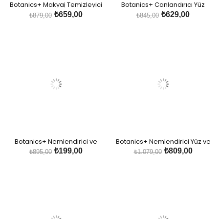
Botanics+ Makyaj Temizleyici
Botanics+ Canlandırıcı Yüz
Misel Su - Gül Özleri
Temizleme Köpüğü - Gül, Aloe
₺659,00
₺629,00
₺879,00
₺845,00
Vera ve Hyalüronik Asit
Botanics+ Nemlendirici ve
Botanics+ Nemlendirici Yüz ve
Aydınlatıcı Yüz Bakım Serumu -
Boyun Kremi - Gül Özleri , E
₺199,00
₺809,00
₺895,00
₺1.079,00
Gül Özleri ve Hyalüronik Asit
Vitamini ve Hyalüronik Asit