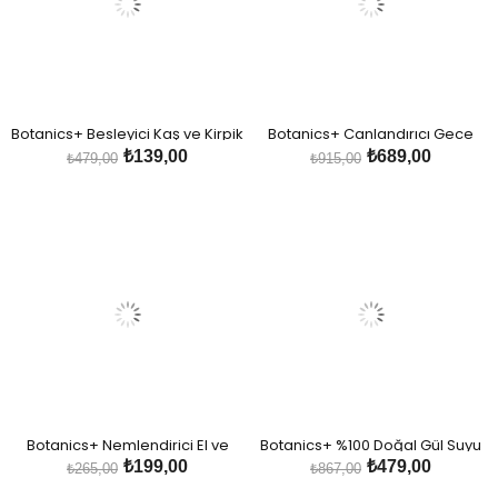
Botanics+ Besleyici Kaş ve Kirpik
Botanics+ Canlandırıcı Gece
Serumu-Gül Suyu ve Provitamin
Bakım Maskesi
₺139,00
₺689,00
₺479,00
₺915,00
B5
Botanics+ Nemlendirici El ve
Botanics+ %100 Doğal Gül Suyu
Vücut Bakım Kremi - Gül Özleri
Spreyi 50ml 3'lü Set
₺199,00
₺479,00
₺265,00
₺867,00
ve Hyalüronik Asit