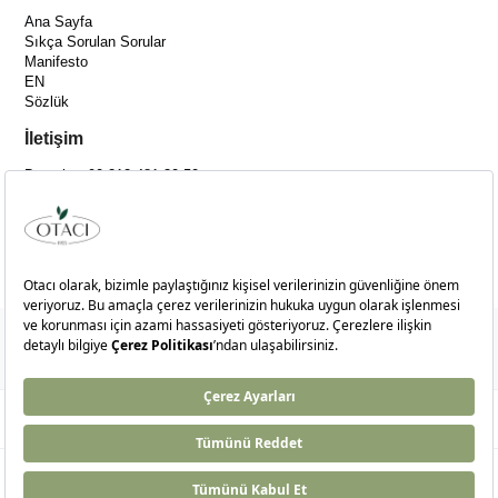
Ana Sayfa
Sıkça Sorulan Sorular
Manifesto
EN
Sözlük
İletişim
Destek: +90 212 481 30 50
[email protected]
Adres :
Merkez Mah. Bağlar Cad. No:14C İç Kapı No:4 Kağıthane-İSTANBUL
© 2024
otaci.com
- Tüm Hakları Saklıdır.