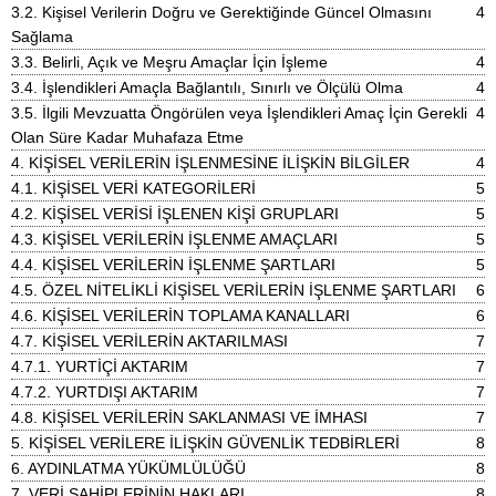
3.2.
Kişisel Verilerin Doğru ve Gerektiğinde Güncel Olmasını
4
Sağlama
3.3.
Belirli, Açık ve Meşru Amaçlar İçin İşleme
4
3.4.
İşlendikleri Amaçla Bağlantılı, Sınırlı ve Ölçülü Olma
4
3.5.
İlgili Mevzuatta Öngörülen veya İşlendikleri Amaç İçin Gerekli
4
Olan Süre Kadar Muhafaza Etme
4.
KİŞİSEL VERİLERİN İŞLENMESİNE İLİŞKİN BİLGİLER
4
4.1.
KİŞİSEL VERİ KATEGORİLERİ
5
4.2.
KİŞİSEL VERİSİ İŞLENEN KİŞİ GRUPLARI
5
4.3.
KİŞİSEL VERİLERİN İŞLENME AMAÇLARI
5
4.4.
KİŞİSEL VERİLERİN İŞLENME ŞARTLARI
5
4.5.
ÖZEL NİTELİKLİ KİŞİSEL VERİLERİN İŞLENME ŞARTLARI
6
4.6.
KİŞİSEL VERİLERİN TOPLAMA KANALLARI
6
4.7.
KİŞİSEL VERİLERİN AKTARILMASI
7
4.7.1.
YURTİÇİ AKTARIM
7
4.7.2.
YURTDIŞI AKTARIM
7
4.8.
KİŞİSEL VERİLERİN SAKLANMASI VE İMHASI
7
5.
KİŞİSEL VERİLERE İLİŞKİN GÜVENLİK TEDBİRLERİ
8
6.
AYDINLATMA YÜKÜMLÜLÜĞÜ
8
7.
VERİ SAHİPLERİNİN HAKLARI
8