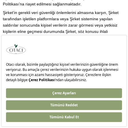
Politikası’na riayet edilmesi sağlanmaktadır.
Şirket’in gerekli veri güvenliği önlemlerini almasına karşın, Şirket
tarafından işletilen platformlara veya Şirket sistemine yapılan
saldırılar sonucunda kişisel verilerin zarar görmesi veya yetkisiz
kişilerin eline geçmesi durumunda Şirket, söz konusu ihlali
gidermek için derhal harekete geçer ve ilgilinin zararını en aza
indirir. Şirket, bu durumu derhal ilgili kişilere ve Kurul’a bildirir ve
gerekli önlemleri alır. Kişisel verilerin ihlaline ilişkin olarak kurallar ve
prosedürler “Kişisel Veri İhlali Yönetim Politikası” yer almaktadır.
6. AYDINLATMA YÜKÜMLÜLÜĞÜ
Şirket, KVK Kanunu’nun 10. maddesine ve
“Aydınlatma
Yükümlülüğünün Yerine Getirilmesinde Uyulacak Usul ve Esaslar
Hakkında Tebliğ”
hükümlerine uygun olarak ilgili kişileri, veri
sorumlusunun kimliği, kişisel verilerinin hangi yöntemlerle
toplandığı, işlemenin hukuki sebebi, amaçları, kişisel verilerin hangi
amaçlarla kimlere aktarıldığı ve ilgili kişilerin kişisel verilerinin
işlenmesi kapsamında sahip olduğu haklar konusunda ilgili
aydınlatma metinleri ile bilgilendirmektedir.