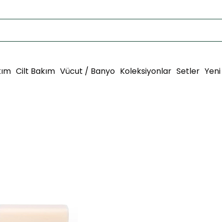
kım
Cilt Bakım
Vücut / Banyo
Koleksiyonlar
Setler
Yeni
Botanics+ Doğal Sığl
₺215,00
₺159,00
Ürün Gramajı: 80 gr
Anadolu’da yetişen günlük ağacın
ise cildi besler ve yumuşatır. Gü