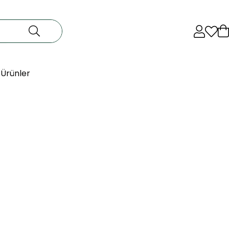
 Ürünler
a Sabun
dan elde edilen sığla yağı, cilde bakım yapar. Saf zeytinyağı
nlük kullanıma uygundur.