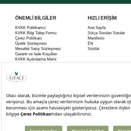
ÖNEMLİ BİLGİLER
HIZLI ERİŞİM
KVKK Politikamız
Ana Sayfa
KVKK Bilgi Talep Formu
Sıkça Sorulan Sorular
Çerez Politikası
Manifesto
Üyelik Sözleşmesi
EN
Mesafeli Satış Sözleşmesi
Sözlük
Garanti ve İade Koşulları
KVKK Aydınlatma Metni
KEK03 Kalite Politikası
İnovasyon Politikası
Bilgi Toplumu Hizmetleri
Takipte Kal