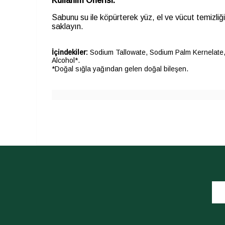
Kullanım Önerisi:
Sabunu su ile köpürterek yüz, el ve vücut temizliğ
saklayın.
İçindekiler:
Sodium Tallowate, Sodium Palm Kernelate, G
Alcohol*.
*Doğal sığla yağından gelen doğal bileşen.