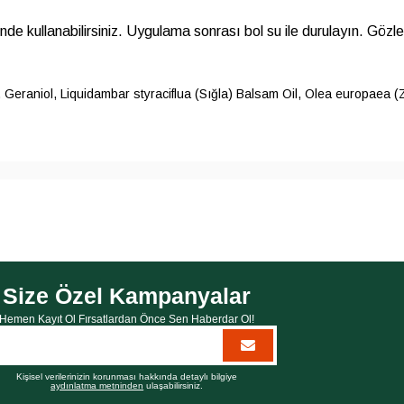
inde kullanabilirsiniz. Uygulama sonrası bol su ile durulayın. Göz
eraniol, Liquidambar styraciflua (Sığla) Balsam Oil, Olea europaea (Z
Size Özel Kampanyalar
Hemen Kayıt Ol Fırsatlardan Önce Sen Haberdar Ol!
Kişisel verilerinizin korunması hakkında detaylı bilgiye
aydınlatma metninden
ulaşabilirsiniz.