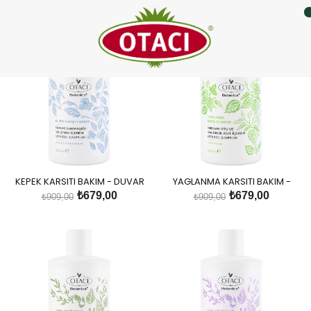
Saç Bakım
KEPEK KARSITI BAKIM - DUVAR
YAGLANMA KARSITI BAKIM -
SARMASIGI VE ÇINKO IÇEREN
ISIRGAN OTU VE SALISILIK ASIT
₺679,00
₺679,00
₺909,00
₺909,00
BITKISEL SAMPUAN
IÇEREN BITKISEL SAMPUAN