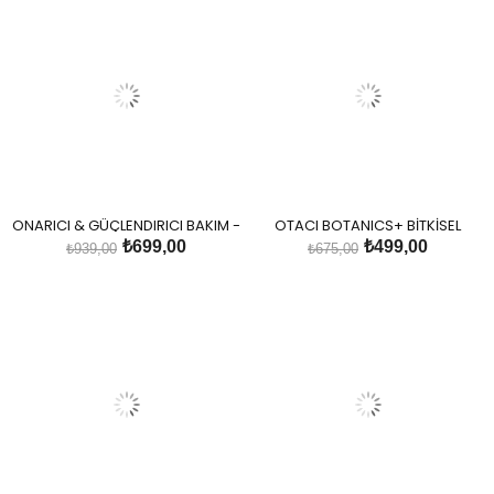
ONARICI & GÜÇLENDIRICI BAKIM -
OTACI BOTANICS+ BİTKİSEL
BALKABAGI VE BITKISEL KERATIN
ŞEKİLLENDİRİCİ SAÇ KÖPÜĞÜ
₺699,00
₺499,00
₺939,00
₺675,00
IÇEREN BITKISEL SAÇ KREMI
ORTA-SERT TUTUŞ