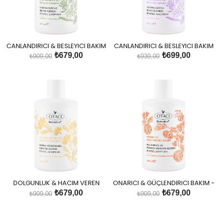
CANLANDIRICI & BESLEYICI BAKIM
CANLANDIRICI & BESLEYICI BAKIM
- 10 BITKI ÖZÜ VE BIOTIN IÇEREN
- 10 BITKI ÖZÜ VE BIOTIN IÇEREN
₺679,00
₺699,00
₺909,00
₺939,00
BITKISEL SAMPUAN
BITKISEL SAÇ KREMI
DOLGUNLUK & HACIM VEREN
ONARICI & GÜÇLENDIRICI BAKIM -
BAKIM - ARNIKA VE BITKISEL
BALKABAGI VE BITKISEL KERATIN
₺679,00
₺679,00
₺909,00
₺909,00
KERATIN IÇEREN BITKISEL
IÇEREN BITKISEL SAMPUAN
SAMPUAN