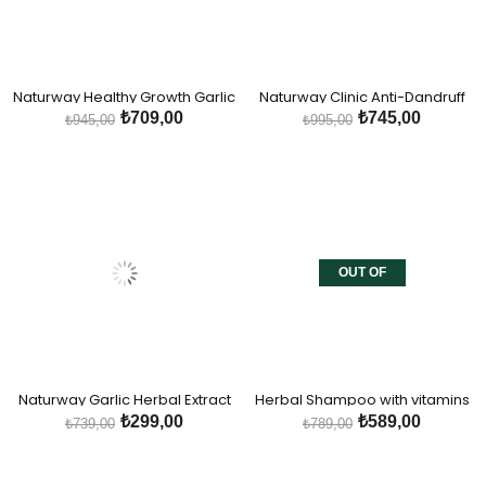
Naturway Healthy Growth Garlic
Naturway Clinic Anti-Dandruff
Shampoo
Garlic Shampoo
₺709,00
₺745,00
₺945,00
₺995,00
OUT OF
STOCK
Naturway Garlic Herbal Extract
Herbal Shampoo with vitamins
Conditioner
Againts Hair Loss
₺299,00
₺589,00
₺739,00
₺789,00