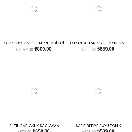
OTACI BOTANİCS+ NEMLENDİRİCİ
OTACI BOTANICS+ ONARICI VE
& CANLANDIRICI BİTKİSEL SAÇ
GÜÇLENDİRİCİ BİTKİSEL SAÇ
₺809,00
₺659,00
₺1.079,00
₺885,00
BAKIM MASKESİ KURU VE
BAKIM SERUMU İŞLEM GÖRMÜŞ
YIPRANMIŞ SAÇLAR
VE YIPRANMIŞ SAÇLAR
ISILTILI PARLAKLIK SAGLAYAN
SAF BIBERIYE SUYU TONIK
BITKISEL SAÇ BAKIM YAGI - TÜM
₺659,00
₺539,00
₺879,00
₺725,00