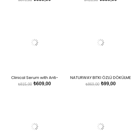
SAÇ TIPLERI
Clinical Serum with Anti-
NATURWAY BITKI ÖZLÜ DÖKÜLME
Shedding Vitamin
KARSITI SAÇ BAKIM SERUMU
₺609,00
₺99,00
₺815,00
₺869,00