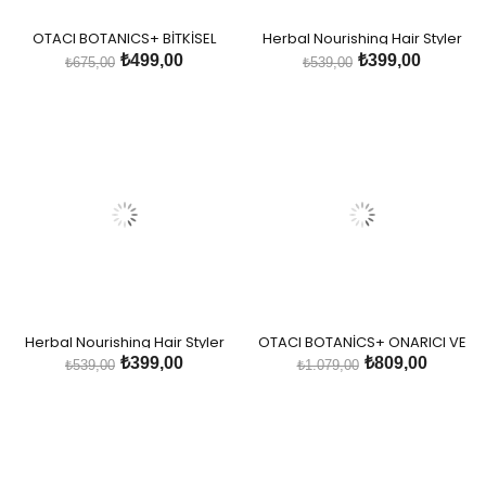
OTACI BOTANICS+ BİTKİSEL
Herbal Nourishing Hair Styler
ŞEKİLLENDİRİCİ SAÇ KÖPÜĞÜ
Soft-Medium
₺499,00
₺399,00
₺675,00
₺539,00
YUMUŞAK-ORTA TUTUŞ
Herbal Nourishing Hair Styler
OTACI BOTANİCS+ ONARICI VE
Medium-Hard
GÜÇLENDİRİCİ BİTKİSEL SAÇ
₺399,00
₺809,00
₺539,00
₺1.079,00
BAKIM MASKESİ İŞLEM GÖRMÜŞ
VE YIPRANMIŞ SAÇLAR