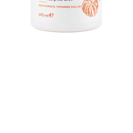
ONARICI & GÜÇLENDIRICI BAKIM - BALKABAGI VE
BITKISEL KERATIN IÇEREN BITKISEL SAMPUAN
₺909,00
₺679,00