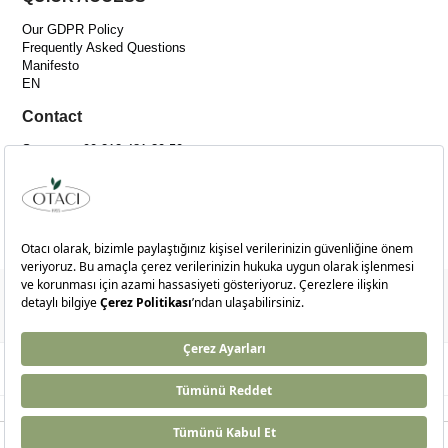
Our GDPR Policy
Frequently Asked Questions
Manifesto
EN
Contact
Support: +90 212 481 30 50
Email:
[email protected]
Adress :
Merkez Mah. Bağlar Cad. No:14C İç Kapı No:4 Kağıthane-İSTANBUL
© 2024
otaci.com
- Tüm Hakları Saklıdır.