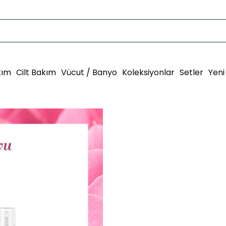
kım
Cilt Bakım
Vücut / Banyo
Koleksiyonlar
Setler
Yeni
Gül Suyu Seti
Tüm Cilt Tipleri
Boyut :
2'li Set
Otacı’nın Gül Suyu Seti, cildini
Doğal Gül Suyu’nu tonik olarak 
Spreyi’ni ise taşınabilir boyutuyla 