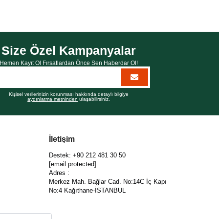
Size Özel Kampanyalar
Hemen Kayıt Ol Fırsatlardan Önce Sen Haberdar Ol!
Kişisel verilerinizin korunması hakkında detaylı bilgiye
aydınlatma metninden
ulaşabilirsiniz.
İletişim
Destek: +90 212 481 30 50
[email protected]
Adres :
Merkez Mah. Bağlar Cad. No:14C İç Kapı
No:4 Kağıthane-İSTANBUL