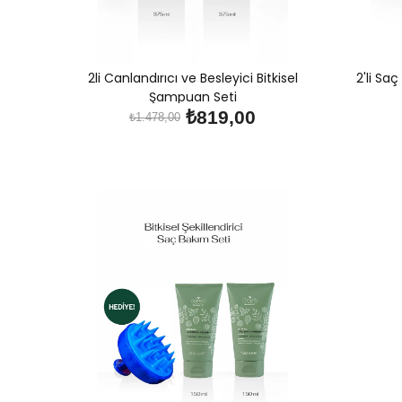
2li Canlandırıcı ve Besleyici Bitkisel
2'li Sa
Şampuan Seti
₺819,00
₺1.478,00