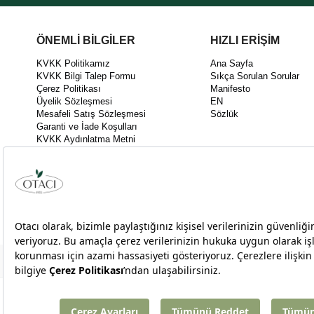
ÖNEMLİ BİLGİLER
HIZLI ERİŞİM
KVKK Politikamız
Ana Sayfa
KVKK Bilgi Talep Formu
Sıkça Sorulan Sorular
Çerez Politikası
Manifesto
Üyelik Sözleşmesi
EN
Mesafeli Satış Sözleşmesi
Sözlük
Garanti ve İade Koşulları
KVKK Aydınlatma Metni
KEK03 Kalite Politikası
İnovasyon Politikası
Bilgi Toplumu Hizmetleri
Takipte Kal