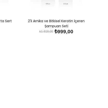
rta Sert
2'li Arnika ve Bitkisel Keratin İçeren
Şampuan Seti
₺999,00
₺1.818,00