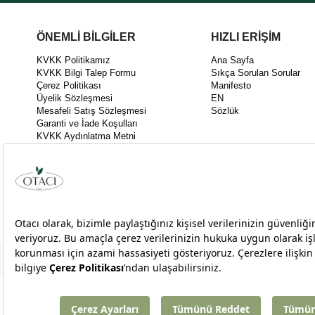
ÖNEMLİ BİLGİLER
HIZLI ERİŞİM
KVKK Politikamız
Ana Sayfa
KVKK Bilgi Talep Formu
Sıkça Sorulan Sorular
Çerez Politikası
Manifesto
Üyelik Sözleşmesi
EN
Mesafeli Satış Sözleşmesi
Sözlük
Garanti ve İade Koşulları
KVKK Aydınlatma Metni
KEK03 Kalite Politikası
İnovasyon Politikası
Bilgi Toplumu Hizmetleri
Takipte Kal