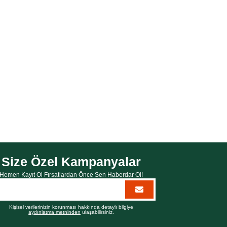
Size Özel Kampanyalar
Hemen Kayıt Ol Fırsatlardan Önce Sen Haberdar Ol!
Kişisel verilerinizin korunması hakkında detaylı bilgiye
aydınlatma metninden
ulaşabilirsiniz.