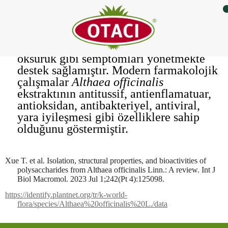
•
Althaea
officinalis
,
Malvaceae
ailesinin
Althaea
cinsine ait Avrupa ve Batı Asya
kökenli çok yıllık bitkidir. Antik
çağlardan beri bitki; boğaz ağrısı, kuru
öksürük gibi semptomları yönetmekte
destek sağlamıştır. Modern farmakolojik
çalışmalar
Althaea
officinalis
ekstraktının
antitussif
, antienflamatuar,
antioksidan, antibakteriyel, antiviral,
yara iyileşmesi gibi özelliklere sahip
olduğunu göstermiştir.
Xue T
. et al.
Isolation
,
structural
properties
,
and
bioactivities
of
polysaccharides
from
Althaea
officinalis
Linn
.: A
review
.
Int
J
Biol
Macromol
. 2023 Jul 1;242(
Pt
4):125098.
https://identify.plantnet.org/tr/k-world-
flora/species/Althaea%20officinalis%20L./data