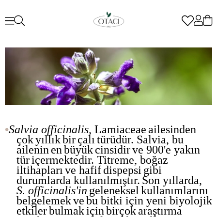
•
Salvia
officinali
s
,
Lamiaceae
ailesind
e
n
çok
yıllık
bir
çalı
türü
dür
. Salvia,
bu
ailenin
en
büyük
cinsidir
ve
900'e
yakın
tür
içer
mektedir
.
T
itreme
,
boğaz
iltihapları
ve
hafif
dispepsi
gibi
durumlarda
kullanılmıştır
.
Son
yıllarda
,
S.
officinalis'in
geleneksel
kullanımlarını
belgelemek
ve
bu
bitki
için
yeni
biyolojik
etkiler
bulmak
için
birçok
araştırma