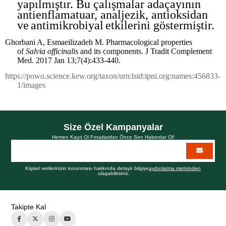
yapılmıştır
. Bu
çalışmalar
adaçayının
anti
e
nflamatuar
,
analjezik
,
antioksidan
ve
antimikrobiyal
etkile
rini
göstermiştir.
Ghorbani A,
Esmaeilizadeh
M.
Pharmacological
properties
of
Salvia
officinalis
and
its
components
. J
Tradit
Complement
Med
. 2017 Jan 13;7(4):433-440.
https://powo.science.kew.org/taxon/urn:lsid:ipni.org:names:456833-
1/images
Size Özel Kampanyalar
Hemen Kayıt Ol Fırsatlardan Önce Sen Haberdar Ol!
Kişisel verilerinizin korunması hakkında detaylı bilgiye
aydınlatma metninden
ulaşabilirsiniz.
Takipte Kal