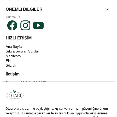
ÖNEMLİ BİLGİLER
Takipte Kal
HIZLI ERİŞİM
Ana Sayfa
Sıkça Sorulan Sorular
Manifesto
EN
Sözlük
İletişim
Destek: +90 212 481 30 50
[email protected]
Adres :
Merkez Mah. Bağlar Cad. No:14C İç Kapı No:4 Kağıthane-İSTANBUL