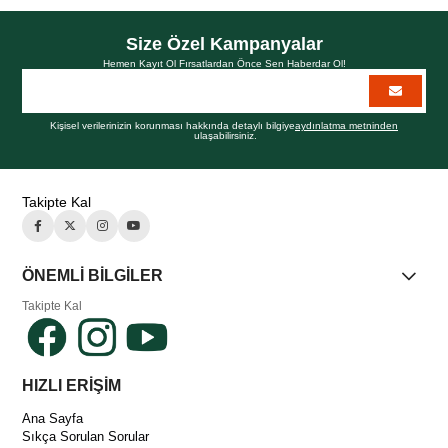
Size Özel Kampanyalar
Hemen Kayıt Ol Fırsatlardan Önce Sen Haberdar Ol!
Kişisel verilerinizin korunması hakkında detaylı bilgiye
aydınlatma metninden
ulaşabilirsiniz.
Takipte Kal
ÖNEMLİ BİLGİLER
Takipte Kal
HIZLI ERİŞİM
Ana Sayfa
Sıkça Sorulan Sorular