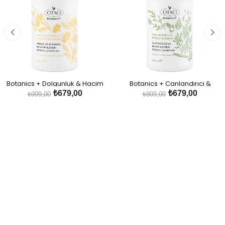
Botanics + Dolgunluk & Hacim
Botanics + Canlandırıcı &
Veren Bakım - Arnika ve Bitkisel
Besleyici Bakım - 10 Bitki Özü ve
₺679,00
₺679,00
₺909,00
₺909,00
Keratin İçeren Bitkisel Şampuan
Biotin İçeren Bitkisel Şampuan