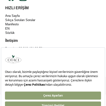
HIZLI ERİŞİM
Ana Sayfa
Sıkça Sorulan Sorular
Manifesto
EN
Sözlük
İletişim
Destek: +90 212 481 30 50
[email protected]
Adres :
Merkez Mah. Bağlar Cad. No:14C İç Kapı No:4 Kağıthane-İSTANBUL
© 2024
otaci.com
- Tüm Hakları Saklıdır.