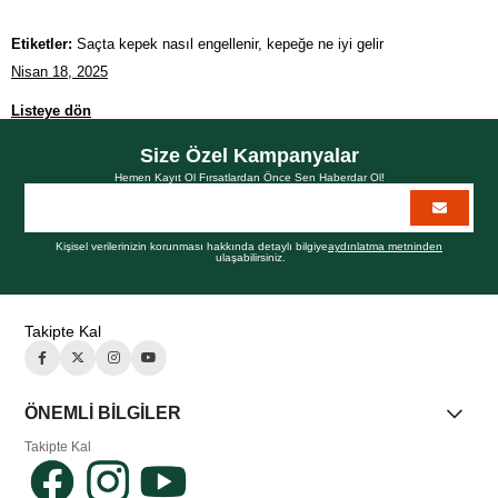
Etiketler:
Saçta kepek nasıl engellenir, kepeğe ne iyi gelir
Nisan 18, 2025
Listeye dön
Size Özel Kampanyalar
Hemen Kayıt Ol Fırsatlardan Önce Sen Haberdar Ol!
Kişisel verilerinizin korunması hakkında detaylı bilgiye
aydınlatma metninden
ulaşabilirsiniz.
Takipte Kal
ÖNEMLİ BİLGİLER
Takipte Kal