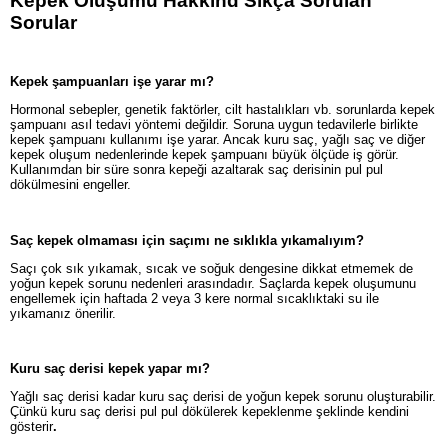
Kepek Oluşumu Hakkınd Sıkça Sorulan
Sorular
Kepek şampuanları işe yarar mı?
Hormonal sebepler, genetik faktörler, cilt hastalıkları vb. sorunlarda kepek
şampuanı asıl tedavi yöntemi değildir. Soruna uygun tedavilerle birlikte
kepek şampuanı kullanımı işe yarar. Ancak kuru saç, yağlı saç ve diğer
kepek oluşum nedenlerinde kepek şampuanı büyük ölçüde iş görür.
Kullanımdan bir süre sonra kepeği azaltarak saç derisinin pul pul
dökülmesini engeller.
Saç kepek olmaması için saçımı ne sıklıkla yıkamalıyım?
Saçı çok sık yıkamak, sıcak ve soğuk dengesine dikkat etmemek de
yoğun kepek sorunu nedenleri arasındadır. Saçlarda kepek oluşumunu
engellemek için haftada 2 veya 3 kere normal sıcaklıktaki su ile
yıkamanız önerilir.
Kuru saç derisi kepek yapar mı?
Yağlı saç derisi kadar kuru saç derisi de yoğun kepek sorunu oluşturabilir.
Çünkü kuru saç derisi pul pul dökülerek kepeklenme şeklinde kendini
gösterir
.