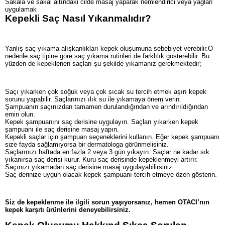
Sakala ve sakal altındaki cilde masaj yaparak nemlendirici veya yağları
uygulamak
Kepekli Saç Nasıl Yıkanmalıdır?
Yanlış saç yıkama alışkanlıkları kepek oluşumuna sebebiyet verebilir.O
nedenle saç tipine göre saç yıkama rutinleri de farklılık gösterebilir. Bu
yüzden de kepeklenen saçları şu şekilde yıkamanız gerekmektedir;
Saçı yıkarken çok soğuk veya çok sıcak su tercih etmek aşırı kepek
sorunu yapabilir. Saçlarınızı ılık su ile yıkamaya önem verin.
Şampuanın saçınızdan tamamen durulandığından ve arındırıldığından
emin olun.
Kepek şampuanını saç derisine uygulayın. Saçları yıkarken kepek
şampuanı ile saç derisine masaj yapın.
Kepekli saçlar için şampuan seçeneklerini kullanın. Eğer kepek şampuanı
size fayda sağlamıyorsa bir dermatologa görünmelisiniz.
Saçlarınızı haftada en fazla 2 veya 3 gün yıkayın. Saçlar ne kadar sık
yıkanırsa saç derisi kurur. Kuru saç derisinde kepeklenmeyi artırır.
Saçınızı yıkamadan saç derisine masaj uygulayabilirsiniz.
Saç derinize uygun olacak kepek şampuanı tercih etmeye özen gösterin.
Siz de kepeklenme ile ilgili sorun yaşıyorsanız, hemen OTACI’nın
kepek karşıtı ürünlerini deneyebilirsiniz.