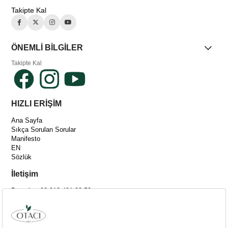
Takipte Kal
ÖNEMLİ BİLGİLER
Takipte Kal
HIZLI ERİŞİM
Ana Sayfa
Sıkça Sorulan Sorular
Manifesto
EN
Sözlük
İletişim
Destek: +90 212 481 30 50
[email protected]
Adres :
Merkez Mah. Bağlar Cad. No:14C İç Kapı No:4 Kağıthane-İSTANBUL