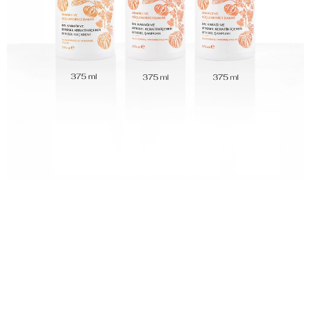
2'li Onarıcı Bal Kabaklı Şampuan Seti-Saç Kremi
Hediyeli
₺2.757,00
₺1.457,00