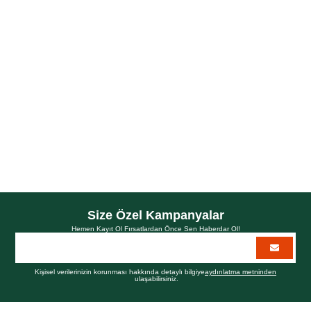
Bitkisel keratin ile yıpranmış ve işlem görmüş saçlara güç, nem ve
canlılık kazandırarak parlak ve pürüzsüz bir görünüm sağlar.
Kargo Bedava
Azalt
Artır
Size Özel Kampanyalar
Hemen Kayıt Ol Fırsatlardan Önce Sen Haberdar Ol!
Kişisel verilerinizin korunması hakkında detaylı bilgiye
aydınlatma metninden
ulaşabilirsiniz.